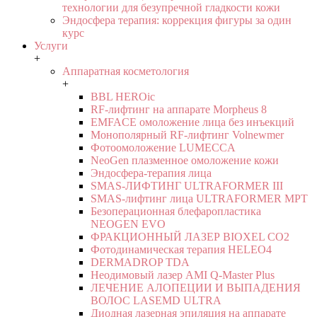
технологии для безупречной гладкости кожи
Эндосфера терапия: коррекция фигуры за один
курс
Услуги
+
Аппаратная косметология
+
BBL HEROic
RF-лифтинг на аппарате Morpheus 8
EMFACE омоложение лица без инъекций
Монополярный RF-лифтинг Volnewmer
Фотоомоложение LUMECCA
NeoGen плазменное омоложение кожи
Эндосфера-терапия лица
SMAS-ЛИФТИНГ ULTRAFORMER III
SMAS-лифтинг лица ULTRAFORMER MPT
Безоперационная блефаропластика
NEOGEN EVO
ФРАКЦИОННЫЙ ЛАЗЕР BIOXEL CO2
Фотодинамическая терапия HELEO4
DERMADROP TDA
Неодимовый лазер AMI Q-Master Plus
ЛЕЧЕНИЕ АЛОПЕЦИИ И ВЫПАДЕНИЯ
ВОЛОС LASEMD ULTRA
Диодная лазерная эпиляция на аппарате