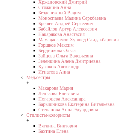
Хржановский Дмитрий
Стяжкина Анна
Безденежный Вадим
Моноспаева Мадина Серкбаевна
Брешев Андрей Сергеевич
Бабайлов Артур Алексеевич
Накарякова Анастасия
Мамадасламов Хуршед Саидакбарович
Горшков Максим
Бердникова Ольга
Зайцева Ольга Валерьевна
Зеленкина Алена Дмитриевна
Кузюков Александр
Игнатова Анна
Мед.сестры
+
Макарова Мария
Ленькова Елизавета
Погарцева Александра
Барышникова Екатерина Витальевна
Степанова Анна Эдуардовна
Стилисты-колористы
+
Вяткина Виктория
Бахтина Елена