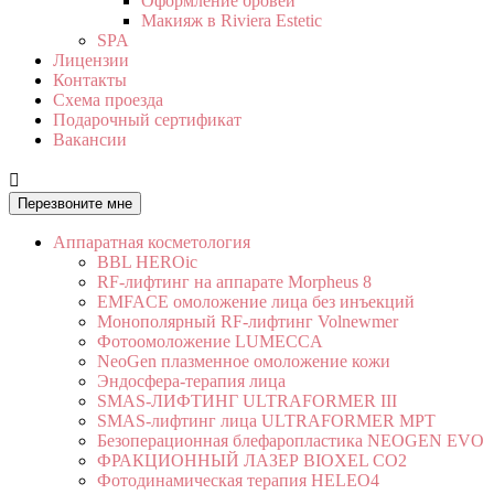
Оформление бровей
Макияж в Riviera Estetic
SPA
Лицензии
Контакты
Схема проезда
Подарочный сертификат
Вакансии

Перезвоните мне
Аппаратная косметология
BBL HEROic
RF-лифтинг на аппарате Morpheus 8
EMFACE омоложение лица без инъекций
Монополярный RF-лифтинг Volnewmer
Фотоомоложение LUMECCA
NeoGen плазменное омоложение кожи
Эндосфера-терапия лица
SMAS-ЛИФТИНГ ULTRAFORMER III
SMAS-лифтинг лица ULTRAFORMER MPT
Безоперационная блефаропластика NEOGEN EVO
ФРАКЦИОННЫЙ ЛАЗЕР BIOXEL CO2
Фотодинамическая терапия HELEO4