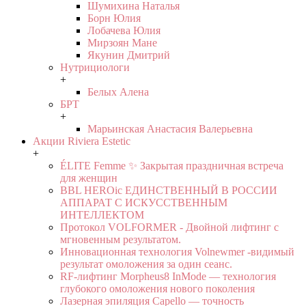
Шумихина Наталья
Борн Юлия
Лобачева Юлия
Мирзоян Мане
Якунин Дмитрий
Нутрициологи
+
Белых Алена
БРТ
+
Марьинская Анастасия Валерьевна
Акции Riviera Estetic
+
ÉLITE Femme ✨ Закрытая праздничная встреча
для женщин
BBL HEROic ЕДИНСТВЕННЫЙ В РОССИИ
АППАРАТ С ИСКУССТВЕННЫМ
ИНТЕЛЛЕКТОМ
Протокол VOLFORMER - Двойной лифтинг с
мгновенным результатом.
Инновационная технология Volnewmer -видимый
результат омоложения за один сеанс.
RF-лифтинг Morpheus8 InMode — технология
глубокого омоложения нового поколения
Лазерная эпиляция Capello — точность