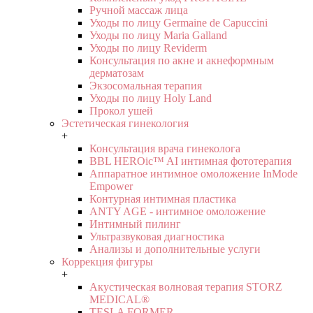
Ручной массаж лица
Уходы по лицу Germaine de Capuccini
Уходы по лицу Maria Galland
Уходы по лицу Reviderm
Консультация по акне и акнеформным
дерматозам
Экзосомальная терапия
Уходы по лицу Holy Land
Прокол ушей
Эстетическая гинекология
+
Консультация врача гинеколога
BBL HEROic™ AI интимная фототерапия
Аппаратное интимное омоложение InMode
Empower
Контурная интимная пластика
ANTY AGE - интимное омоложение
Интимный пилинг
Ультразвуковая диагностика
Анализы и дополнительные услуги
Коррекция фигуры
+
Акустическая волновая терапия STORZ
MEDICAL®
TESLA FORMER