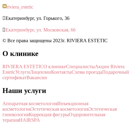
riviera_estetic

Екатеринбург, ул. Горького, 36

Екатеринбург, ул. Московская, 66
© Все права защищены 2023г. RIVIERA ESTETIC
О клинике
RIVIERA ESTETIC
О клинике
Специалисты
Акции Riviera
Estetic
Услуги
Лицензии
Контакты
Схема проезда
Подарочный
сертификат
Вакансии
Наши услуги
Аппаратная косметология
Инъекционная
косметология
Эстетическая косметология
Эстетическая
гинекология
Коррекция фигуры
Оздоровительная
терапия
HAIR
SPA
Политика конфиденциальности