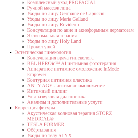
Комплексный уход PROFACIAL
Ручной массаж лица
Уходы по лицу Germaine de Capuccini
Уходы по лицу Maria Galland
Уходы по лицу Reviderm
Консультация по акне и акнеформным дерматозам
Экзосомальная терапия
Уходы по лицу Holy Land
Прокол ушей
Эстетическая гинекология
Консультация врача гинеколога
BBL HEROic™ AI интимная фототерапия
Аппаратное интимное омоложение InMode
Empower
Контурная интимная пластика
ANTY AGE - интимное омоложение
Интимный пилинг
Ультразвуковая диагностика
Анализы и дополнительные услуги
Коррекция фигуры
Акустическая волновая терапия STORZ
MEDICAL®
TESLA FORMER
Обёртывания
Уходы по телу STYX