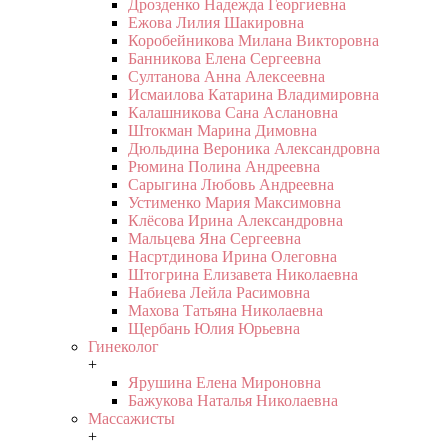
Дрозденко Надежда Георгиевна
Ежова Лилия Шакировна
Коробейникова Милана Викторовна
Банникова Елена Сергеевна
Султанова Анна Алексеевна
Исмаилова Катарина Владимировна
Калашникова Сана Аслановна
Штокман Марина Димовна
Дюльдина Вероника Александровна
Рюмина Полина Андреевна
Сарыгина Любовь Андреевна
Устименко Мария Максимовна
Клёсова Ирина Александровна
Мальцева Яна Сергеевна
Насртдинова Ирина Олеговна
Штогрина Елизавета Николаевна
Набиева Лейла Расимовна
Махова Татьяна Николаевна
Щербань Юлия Юрьевна
Гинеколог
+
Ярушина Елена Мироновна
Бажукова Наталья Николаевна
Массажисты
+