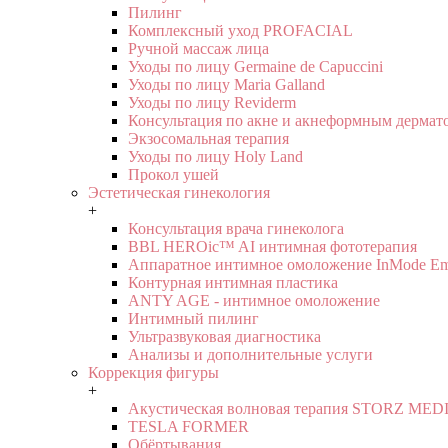
Пилинг
Комплексный уход PROFACIAL
Ручной массаж лица
Уходы по лицу Germaine de Capuccini
Уходы по лицу Maria Galland
Уходы по лицу Reviderm
Консультация по акне и акнеформным дермат
Экзосомальная терапия
Уходы по лицу Holy Land
Прокол ушей
Эстетическая гинекология
+
Консультация врача гинеколога
BBL HEROic™ AI интимная фототерапия
Аппаратное интимное омоложение InMode E
Контурная интимная пластика
ANTY AGE - интимное омоложение
Интимный пилинг
Ультразвуковая диагностика
Анализы и дополнительные услуги
Коррекция фигуры
+
Акустическая волновая терапия STORZ ME
TESLA FORMER
Обёртывания