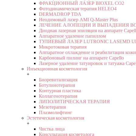
ФРАКЦИОННЫЙ ЛАЗЕР BIOXEL CO2
Фотодинамическая терапия HELEO4
DERMADROP TDA
Неодимовый лазер AMI Q-Master Plus
ЛЕЧЕНИЕ АЛОПЕЦИИ И ВЫПАДЕНИЯ В
Диодная лазерная эпиляция на аппарате Capel
Аппаратное удаление папиллом
ТУЛИЕВЫЙ ЛАЗЕР LUTRONIC LASEMD U
Микротоковая терапия
Аппаратное охлаждение и реабилитация кожи
Карбоновый пилинг на аппарате Capello
Лазерное удаление татуировок и татуажа Cape
Инъекционная косметология
+
Биоревитализация
Ботулинотерапия
Контурная пластика
Коллагенотерапия
ЛИПОЛИТИЧЕСКАЯ ТЕРАПИЯ
Мезотерапия
Плазмолифтинг
Эстетическая косметология
+
Чистка лица
Консультация косметолога