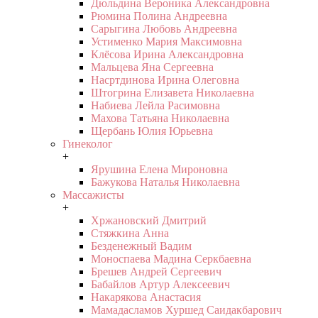
Дюльдина Вероника Александровна
Рюмина Полина Андреевна
Сарыгина Любовь Андреевна
Устименко Мария Максимовна
Клёсова Ирина Александровна
Мальцева Яна Сергеевна
Насртдинова Ирина Олеговна
Штогрина Елизавета Николаевна
Набиева Лейла Расимовна
Махова Татьяна Николаевна
Щербань Юлия Юрьевна
Гинеколог
+
Ярушина Елена Мироновна
Бажукова Наталья Николаевна
Массажисты
+
Хржановский Дмитрий
Стяжкина Анна
Безденежный Вадим
Моноспаева Мадина Серкбаевна
Брешев Андрей Сергеевич
Бабайлов Артур Алексеевич
Накарякова Анастасия
Мамадасламов Хуршед Саидакбарович