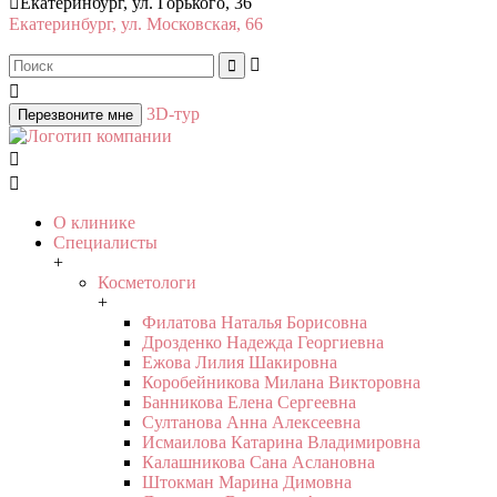

Екатеринбург, ул. Горького, 36
Екатеринбург, ул. Московская, 66



3D-тур
Перезвоните мне


О клинике
Специалисты
+
Косметологи
+
Филатова Наталья Борисовна
Дрозденко Надежда Георгиевна
Ежова Лилия Шакировна
Коробейникова Милана Викторовна
Банникова Елена Сергеевна
Султанова Анна Алексеевна
Исмаилова Катарина Владимировна
Калашникова Сана Аслановна
Штокман Марина Димовна