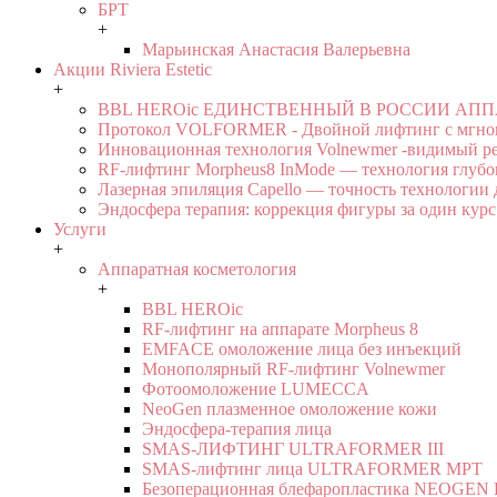
БРТ
+
Марьинская Анастасия Валерьевна
Акции Riviera Estetic
+
BBL HEROic ЕДИНСТВЕННЫЙ В РОССИИ АП
Протокол VOLFORMER - Двойной лифтинг с мгнов
Инновационная технология Volnewmer -видимый рез
RF-лифтинг Morpheus8 InMode — технология глубо
Лазерная эпиляция Capello — точность технологии 
Эндосфера терапия: коррекция фигуры за один курс
Услуги
+
Аппаратная косметология
+
BBL HEROic
RF-лифтинг на аппарате Morpheus 8
EMFACE омоложение лица без инъекций
Монополярный RF-лифтинг Volnewmer
Фотоомоложение LUMECCA
NeoGen плазменное омоложение кожи
Эндосфера-терапия лица
SMAS-ЛИФТИНГ ULTRAFORMER III
SMAS-лифтинг лица ULTRAFORMER MPT
Безоперационная блефаропластика NEOGEN