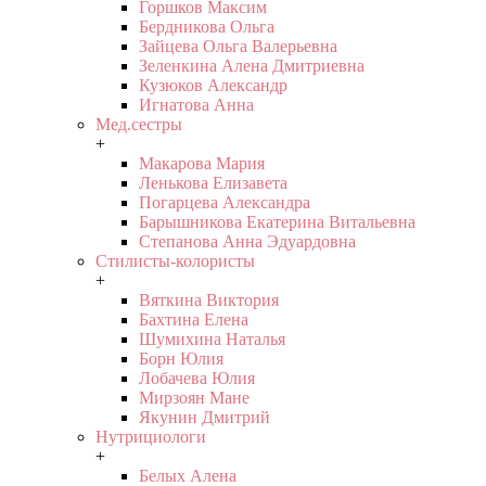
Горшков Максим
Бердникова Ольга
Зайцева Ольга Валерьевна
Зеленкина Алена Дмитриевна
Кузюков Александр
Игнатова Анна
Мед.сестры
+
Макарова Мария
Ленькова Елизавета
Погарцева Александра
Барышникова Екатерина Витальевна
Степанова Анна Эдуардовна
Стилисты-колористы
+
Вяткина Виктория
Бахтина Елена
Шумихина Наталья
Борн Юлия
Лобачева Юлия
Мирзоян Мане
Якунин Дмитрий
Нутрициологи
+
Белых Алена