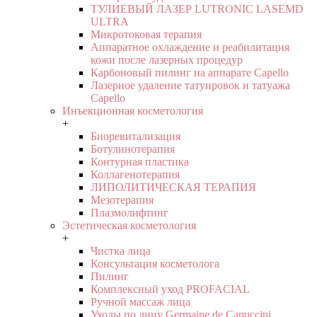
ТУЛИЕВЫЙ ЛАЗЕР LUTRONIC LASEMD
ULTRA
Микротоковая терапия
Аппаратное охлаждение и реабилитация
кожи после лазерных процедур
Карбоновый пилинг на аппарате Capello
Лазерное удаление татуировок и татуажа
Capello
Инъекционная косметология
+
Биоревитализация
Ботулинотерапия
Контурная пластика
Коллагенотерапия
ЛИПОЛИТИЧЕСКАЯ ТЕРАПИЯ
Мезотерапия
Плазмолифтинг
Эстетическая косметология
+
Чистка лица
Консультация косметолога
Пилинг
Комплексный уход PROFACIAL
Ручной массаж лица
Уходы по лицу Germaine de Capuccini