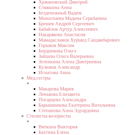
Хржановский Дмитрий
Стяжкина Анна
Безденежный Вадим
Моноспаева Мадина Серкбаевна
Брешев Андрей Сергеевич
Бабайлов Артур Алексеевич
Накарякова Анастасия
Мамадасламов Хуршед Саидакбарович
Горшков Максим
Бердникова Ольга
Зайцева Ольга Валерьевна
Зеленкина Алена Дмитриевна
Кузюков Александр
Игнатова Анна
Мед.сестры
+
Макарова Мария
Ленькова Елизавета
Погарцева Александра
Барышникова Екатерина Витальевна
Степанова Анна Эдуардовна
Стилисты-колористы
+
Вяткина Виктория
Бахтина Елена