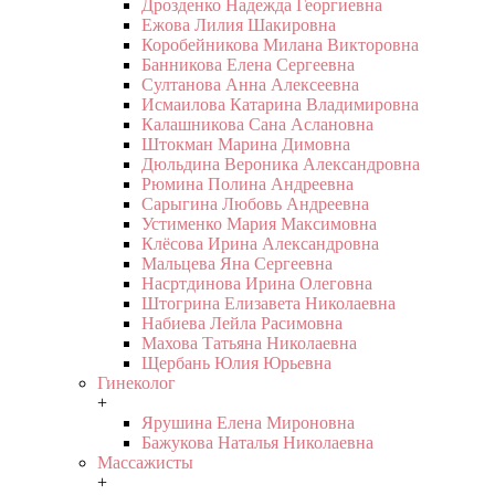
Дрозденко Надежда Георгиевна
Ежова Лилия Шакировна
Коробейникова Милана Викторовна
Банникова Елена Сергеевна
Султанова Анна Алексеевна
Исмаилова Катарина Владимировна
Калашникова Сана Аслановна
Штокман Марина Димовна
Дюльдина Вероника Александровна
Рюмина Полина Андреевна
Сарыгина Любовь Андреевна
Устименко Мария Максимовна
Клёсова Ирина Александровна
Мальцева Яна Сергеевна
Насртдинова Ирина Олеговна
Штогрина Елизавета Николаевна
Набиева Лейла Расимовна
Махова Татьяна Николаевна
Щербань Юлия Юрьевна
Гинеколог
+
Ярушина Елена Мироновна
Бажукова Наталья Николаевна
Массажисты
+