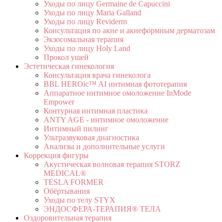
Уходы по лицу Germaine de Capuccini
Уходы по лицу Maria Galland
Уходы по лицу Reviderm
Консультация по акне и акнеформным дерматозам
Экзосомальная терапия
Уходы по лицу Holy Land
Прокол ушей
Эстетическая гинекология
Консультация врача гинеколога
BBL HEROic™ AI интимная фототерапия
Аппаратное интимное омоложение InMode
Empower
Контурная интимная пластика
ANTY AGE - интимное омоложение
Интимный пилинг
Ультразвуковая диагностика
Анализы и дополнительные услуги
Коррекция фигуры
Акустическая волновая терапия STORZ
MEDICAL®
TESLA FORMER
Обёртывания
Уходы по телу STYX
ЭНДОСФЕРА-ТЕРАПИЯ® ТЕЛА
Оздоровительная терапия