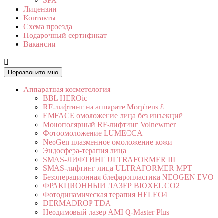
SPA
Лицензии
Контакты
Схема проезда
Подарочный сертификат
Вакансии

Перезвоните мне
Аппаратная косметология
BBL HEROic
RF-лифтинг на аппарате Morpheus 8
EMFACE омоложение лица без инъекций
Монополярный RF-лифтинг Volnewmer
Фотоомоложение LUMECCA
NeoGen плазменное омоложение кожи
Эндосфера-терапия лица
SMAS-ЛИФТИНГ ULTRAFORMER III
SMAS-лифтинг лица ULTRAFORMER MPT
Безоперационная блефаропластика NEOGEN EVO
ФРАКЦИОННЫЙ ЛАЗЕР BIOXEL CO2
Фотодинамическая терапия HELEO4
DERMADROP TDA
Неодимовый лазер AMI Q-Master Plus