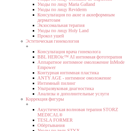
Уходы по лицу Maria Galland
Уходы по лицу Reviderm
Консультация по акне и акнеформным
дерматозам
Экзосомальная терапия
Уходы по лицу Holy Land
Прокол ушей
Эстетическая гинекология
+
Консультация врача гинеколога
BBL HEROic™ AI интимная фототерапия
Аппаратное интимное омоложение InMode
Empower
Контурная интимная пластика
ANTY AGE - интимное омоложение
Интимный пилинг
Ультразвуковая диагностика
Анализы и дополнительные услуги
Коррекция фигуры
+
Акустическая волновая терапия STORZ
MEDICAL®
TESLA FORMER
Обёртывания
Уходы по телу STYX