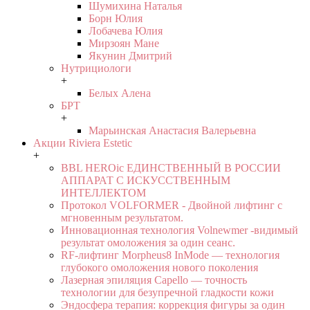
Шумихина Наталья
Борн Юлия
Лобачева Юлия
Мирзоян Мане
Якунин Дмитрий
Нутрициологи
+
Белых Алена
БРТ
+
Марьинская Анастасия Валерьевна
Акции Riviera Estetic
+
BBL HEROic ЕДИНСТВЕННЫЙ В РОССИИ
АППАРАТ С ИСКУССТВЕННЫМ
ИНТЕЛЛЕКТОМ
Протокол VOLFORMER - Двойной лифтинг с
мгновенным результатом.
Инновационная технология Volnewmer -видимый
результат омоложения за один сеанс.
RF-лифтинг Morpheus8 InMode — технология
глубокого омоложения нового поколения
Лазерная эпиляция Capello — точность
технологии для безупречной гладкости кожи
Эндосфера терапия: коррекция фигуры за один