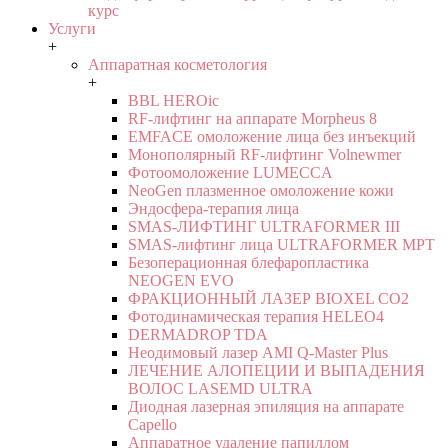
курс
Услуги
+
Аппаратная косметология
+
BBL HEROic
RF-лифтинг на аппарате Morpheus 8
EMFACE омоложение лица без инъекций
Монополярный RF-лифтинг Volnewmer
Фотоомоложение LUMECCA
NeoGen плазменное омоложение кожи
Эндосфера-терапия лица
SMAS-ЛИФТИНГ ULTRAFORMER III
SMAS-лифтинг лица ULTRAFORMER MPT
Безоперационная блефаропластика
NEOGEN EVO
ФРАКЦИОННЫЙ ЛАЗЕР BIOXEL CO2
Фотодинамическая терапия HELEO4
DERMADROP TDA
Неодимовый лазер AMI Q-Master Plus
ЛЕЧЕНИЕ АЛОПЕЦИИ И ВЫПАДЕНИЯ
ВОЛОС LASEMD ULTRA
Диодная лазерная эпиляция на аппарате
Capello
Аппаратное удаление папиллом